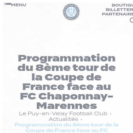
Panneau de gestion des cookies
Passer
MENU
BOUTIQ
BILLETTER
au
PARTENAIR
contenu
Programmation
du 8ème tour de
la Coupe de
France face au
FC Chaponnay-
Marennes
Le Puy-en-Velay Football Club
Actualités
Programmation du 8ème tour de la
Coupe de France face au FC