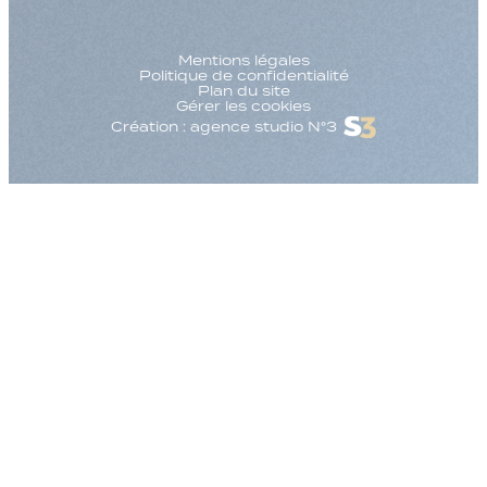
Mentions légales
Politique de confidentialité
Plan du site
Gérer les cookies
Création : agence studio N°3
Augmenter la taille
Diminuer la taille d
Augmenter l'espac
Diminuer l'espacem
Augmenter la haute