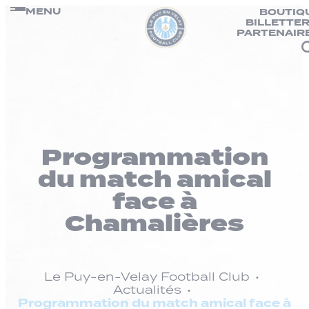
Panneau de gestion des cookies
Passer
MENU
BOUTIQ
BILLETTER
au
PARTENAIR
contenu
Programmation
du match amical
face à
Chamalières
Le Puy-en-Velay Football Club
Actualités
Programmation du match amical face à