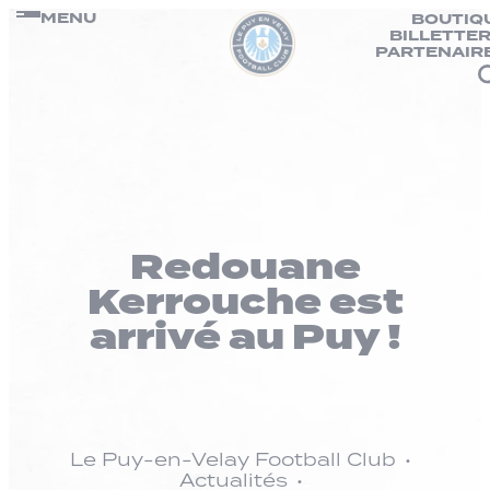
Panneau de gestion des cookies
Passer
MENU
BOUTIQ
BILLETTER
au
PARTENAIR
contenu
Redouane
Kerrouche est
arrivé au Puy !
Le Puy-en-Velay Football Club
Actualités