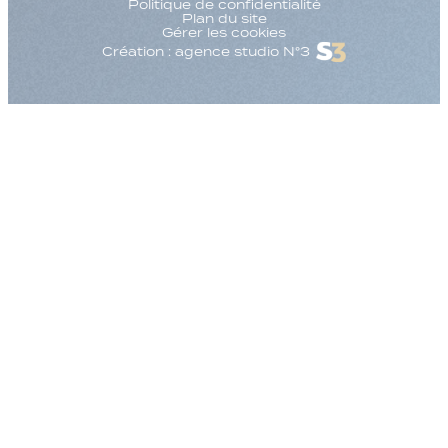
Politique de confidentialité
Plan du site
Gérer les cookies
Création : agence studio N°3
Augmenter la taille
Diminuer la taille d
Augmenter l'espac
Diminuer l'espacem