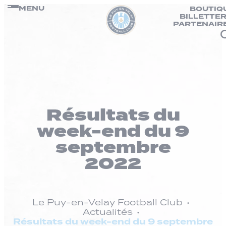
Panneau de gestion des cookies
Passer
MENU
BOUTIQ
BILLETTER
au
PARTENAIR
contenu
Résultats du
week-end du 9
septembre
2022
Le Puy-en-Velay Football Club
Actualités
Résultats du week-end du 9 septembre