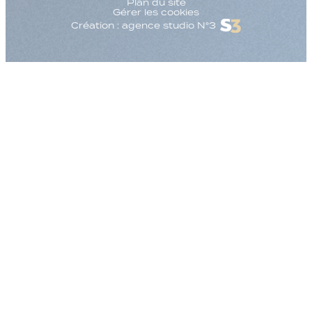
Plan du site
Gérer les cookies
Création : agence studio N°3