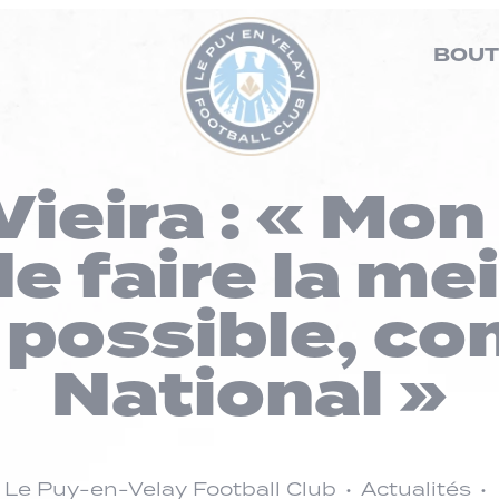
BOUT
ieira : « Mon
e faire la me
 possible, c
National »
Le Puy-en-Velay Football Club
Actualités