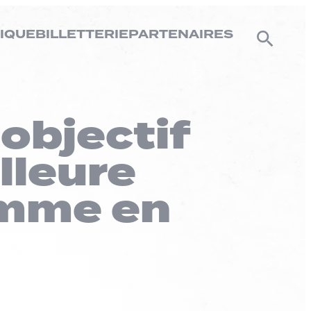
IQUE
BILLETTERIE
PARTENAIRES
 objectif
illeure
omme en