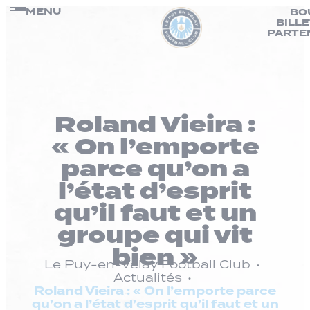
Panneau de gestion des cookies
Passer
MENU
BO
BILL
au
PARTE
contenu
Roland Vieira :
« On l’emporte
parce qu’on a
l’état d’esprit
qu’il faut et un
groupe qui vit
bien »
Le Puy-en-Velay Football Club
Actualités
Roland Vieira : « On l’emporte parce
qu’on a l’état d’esprit qu’il faut et un