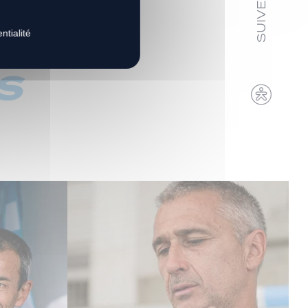
ntialité
s