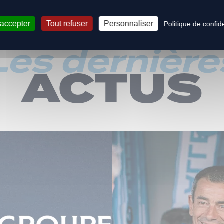
 accepter
Tout refuser
Personnaliser
Politique de confide
Les dernière
ACTUS