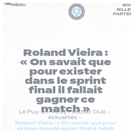
Panneau de gestion des cookies
Passer
MENU
BO
BILL
au
PARTE
contenu
Roland Vieira :
« On savait que
pour exister
dans le sprint
final il fallait
gagner ce
match »
Le Puy-en-Velay Football Club
Actualités
Roland Vieira : « On savait que pour
exister dans le sprint final il fallait