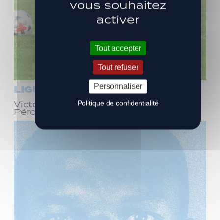
vous souhaitez
activer
Tout accepter
Tout refuser
Personnaliser
LIGUE 3
Politique de confidentialité
Victoire face à Bourg-en-Bresse
Péronnas (1-0)