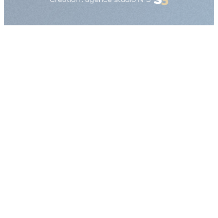
Augmenter la taille
Diminuer la taille d
Augmenter l'espac
Diminuer l'espacem
Augmenter la haute
Diminuer la hauteur
Inverser les couleu
Nuances de gris
Grand curseur
Guide de lecture