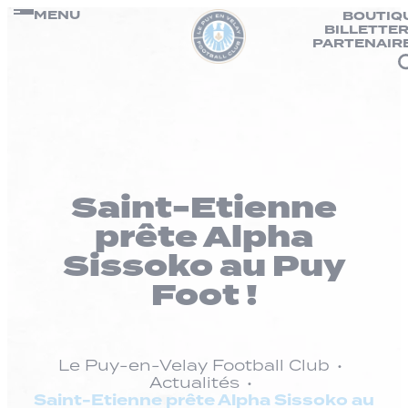
Panneau de gestion des cookies
Passer
MENU
BOUTIQ
BILLETTER
au
PARTENAIR
contenu
Saint-Etienne
prête Alpha
Sissoko au Puy
Foot !
Le Puy-en-Velay Football Club
Actualités
Saint-Etienne prête Alpha Sissoko au