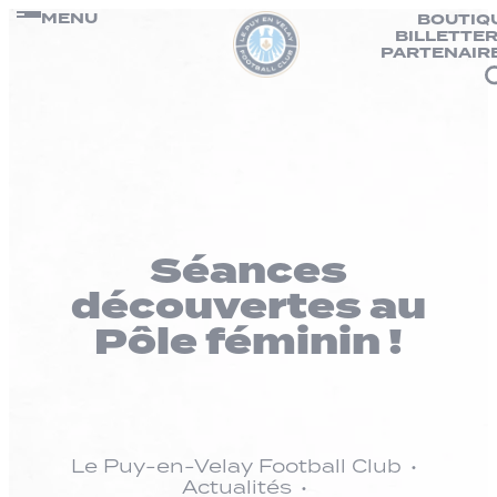
Panneau de gestion des cookies
Passer
MENU
BOUTIQ
BILLETTER
au
PARTENAIR
contenu
Séances
découvertes au
Pôle féminin !
Le Puy-en-Velay Football Club
Actualités