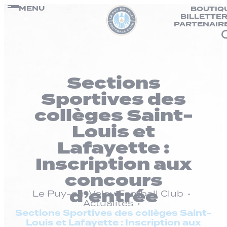
Panneau de gestion des cookies
Passer
MENU
BOUTIQ
BILLETTER
au
PARTENAIR
contenu
Sections
Sportives des
collèges Saint-
Louis et
Lafayette :
Inscription aux
concours
d’entrée
Le Puy-en-Velay Football Club
Actualités
Sections Sportives des collèges Saint-
Louis et Lafayette : Inscription aux