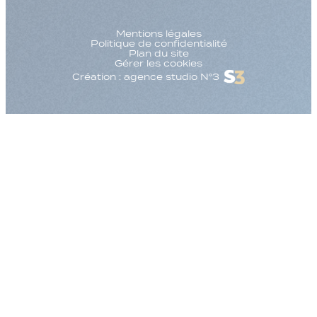
Mentions légales
Politique de confidentialité
Plan du site
Gérer les cookies
Création : agence studio N°3
Augmenter la taille
Diminuer la taille d
Augmenter l'espac
Diminuer l'espacem
Augmenter la haute
Diminuer la hauteur
Inverser les couleu