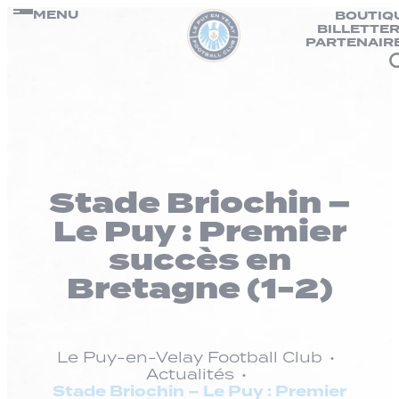
Panneau de gestion des cookies
Passer
MENU
BOUTIQ
BILLETTER
au
PARTENAIR
contenu
Stade Briochin –
Le Puy : Premier
succès en
Bretagne (1-2)
Le Puy-en-Velay Football Club
Actualités
Stade Briochin – Le Puy : Premier