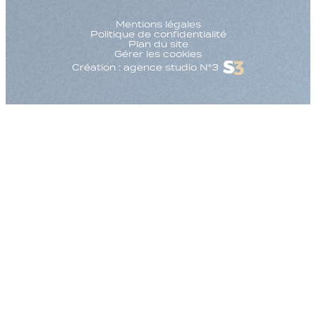
Mentions légales
Politique de confidentialité
Plan du site
Gérer les cookies
Création : agence studio N°3
Augmenter la taille
Diminuer la taille d
Augmenter l'espac