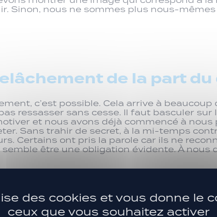
intenir. Sinon, nous ne sommes plus nous-même
relâchement de la part du
ment, c’est possible. Cela arrive à beaucoup d
as ressasser sans cesse. Il faut basculer sur 
s motiver et nous avons déjà commencé à nous 
eter. Sans trahir de secret, à la mi-temps co
oueurs. Certains ont pris la parole car ils ne reco
e semble être une obligation évidente. À nous 
ilise des cookies et vous donne le c
ceux que vous souhaitez activer