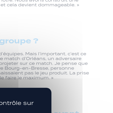
s et cela devient dommageable. »
 groupe ?
’équipes. Mais l’important, c’est ce
le match d’Orléans, un adversaire
projeter sur ce match. Je pense que
ntre Bourg-en-Bresse, personne
nnaissaient pas le jeu produit. La prise
de faire le maximum. »
SUIVEZ-NOUS
ontrôle sur