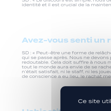
identité et il est crucial de la ma
Avez-vous senti un 
SD : « Peut-être une forme de relâche
qui se passe après. Nous ne devons p
redoutable. Cela doit suffire à nou
tout le monde aura envie de se rach
n’était satisfait, ni le staff, ni les j
de conscience a eu lieu, le rachat m
Ce site ut