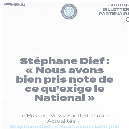
Panneau de gestion des cookies
Passer
MENU
BOUTIQ
BILLETTER
au
PARTENAIR
contenu
Stéphane Dief :
« Nous avons
bien pris note de
ce qu’exige le
National »
Le Puy-en-Velay Football Club
Actualités
Stéphane Dief : « Nous avons bien pris