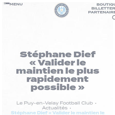
Panneau de gestion des cookies
Passer
MENU
BOUTIQ
BILLETTER
au
PARTENAIR
contenu
Stéphane Dief
« Valider le
maintien le plus
rapidement
possible »
Le Puy-en-Velay Football Club
Actualités
Stéphane Dief « Valider le maintien le