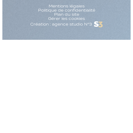
Mentions légales
Politique de confidentialité
Plan du site
Gérer les cookies
Création : agence studio N°3
Augmenter la taille
Diminuer la taille d