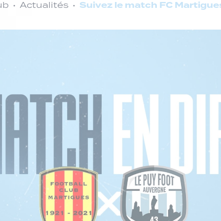
Suivez le match FC Martigues
ub
Actualités