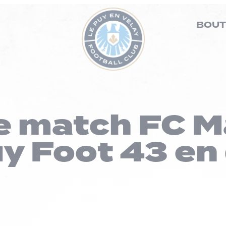
BOUT
le match FC M
y Foot 43 en 