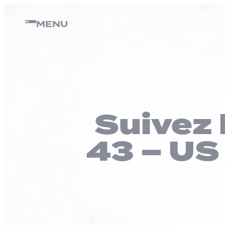
Panneau de gestion des cookies
Passer
au
MENU
contenu
Suivez 
43 – US 