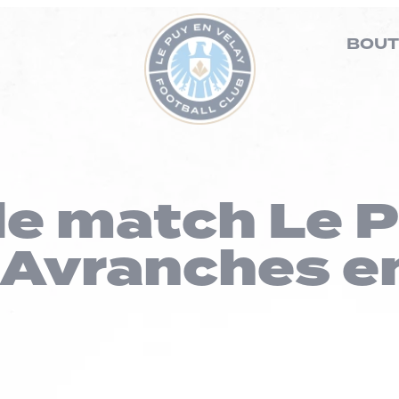
BOUT
le match Le 
Avranches en