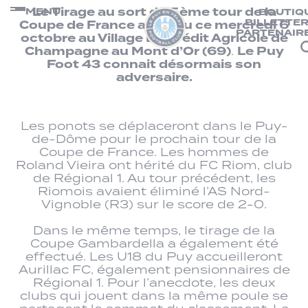
Panneau de gestion des cookies
Passer
Le Tirage au sort du 5ème tour de la
MENU
BOUTIQ
BILLETTER
au
Coupe de France a eu lieu ce mercredi 6
PARTENAIR
contenu
octobre
au Village By Crédit Agricole de
Champagne au Mont d’Or (69)
Le Puy
.
Foot 43 connait désormais son
adversaire.
Les ponots se déplaceront dans le Puy-
de-Dôme pour le prochain tour de la
Coupe de France. Les hommes de
Roland Vieira ont hérité du FC Riom, club
de Régional 1. Au tour précédent, les
Riomois avaient éliminé l’AS Nord-
Vignoble (R3) sur le score de 2-0.
Dans le même temps, le tirage de la
Coupe Gambardella a également été
effectué. Les U18 du Puy accueilleront
Aurillac FC, également pensionnaires de
Régional 1. Pour l’anecdote, les deux
clubs qui jouent dans la même poule se