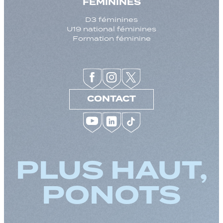
FEMININES
D3 féminines
U19 national féminines
Formation féminine
CONTACT
PLUS HAUT,
PONOTS
Augmenter la taille
Diminuer la taille d