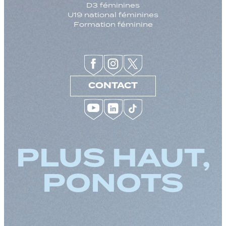
D3 féminines
U19 national féminines
Formation féminine
CONTACT
PLUS HAUT,
Augmenter la taille
PONOTS
Diminuer la taille d
Augmenter l'espac
Diminuer l'espacem