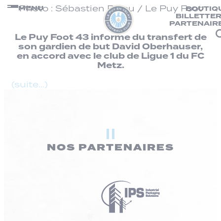
Panneau de gestion des cookies
Passer
Photo : Sébastien Ricou / Le Puy Foot
MENU
BOUTIQ
BILLETTER
au
43
PARTENAIR
contenu
Le Puy Foot 43 informe du transfert de
son gardien de but David Oberhauser,
en accord avec le club de Ligue 1 du FC
Metz.
(suite…)
NOS PARTENAIRES