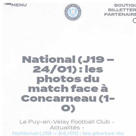
Panneau de gestion des cookies
Passer
MENU
BOUTIQ
BILLETTER
au
PARTENAIR
contenu
National (J19 –
24/01) : les
photos du
match face à
Concarneau (1-
0)
Le Puy-en-Velay Football Club
Actualités
National (J19 – 24/01) : les photos du