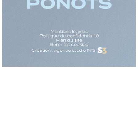
PONOTS
Mentions légales
Politique de confidentialité
Plan du site
Gérer les cookies
Création : agence studio N°3
Augmenter la taille
Diminuer la taille d
Augmenter l'espac
Diminuer l'espacem
Augmenter la haute
Diminuer la hauteur
Inverser les couleu