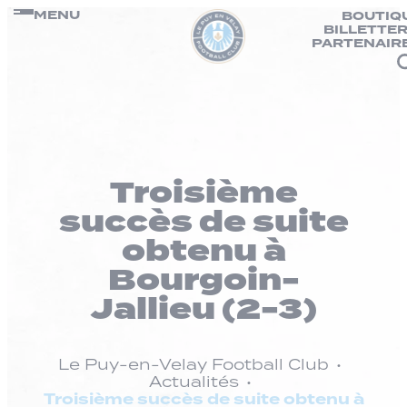
Panneau de gestion des cookies
Passer
MENU
BOUTIQ
BILLETTER
au
PARTENAIR
contenu
Troisième
succès de suite
obtenu à
Bourgoin-
Jallieu (2-3)
Le Puy-en-Velay Football Club
Actualités
Troisième succès de suite obtenu à