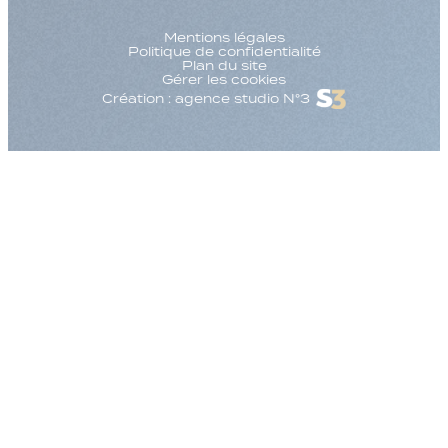
Mentions légales
Politique de confidentialité
Plan du site
Gérer les cookies
Création : agence studio N°3
Augmenter la taille
Diminuer la taille d
Augmenter l'espac
Diminuer l'espacem
Augmenter la haute
Diminuer la hauteur
Inverser les couleu
Nuances de gris