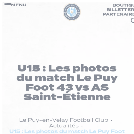
Panneau de gestion des cookies
Passer
MENU
BOUTIQ
BILLETTER
au
PARTENAIR
contenu
U15 : Les photos
du match Le Puy
Foot 43 vs AS
Saint-Étienne
Le Puy-en-Velay Football Club
Actualités
U15 : Les photos du match Le Puy Foot