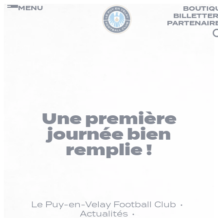
Panneau de gestion des cookies
Passer
MENU
BOUTIQ
BILLETTER
au
PARTENAIR
contenu
Une première
journée bien
remplie !
Le Puy-en-Velay Football Club
Actualités