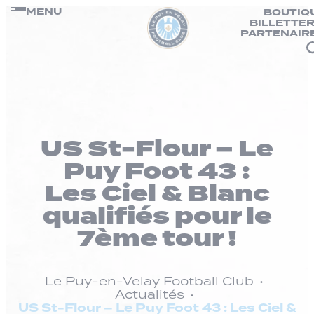
Panneau de gestion des cookies
Passer
MENU
BOUTIQ
BILLETTER
au
PARTENAIR
contenu
US St-Flour – Le
Puy Foot 43 :
Les Ciel & Blanc
qualifiés pour le
7ème tour !
Le Puy-en-Velay Football Club
Actualités
US St-Flour – Le Puy Foot 43 : Les Ciel &