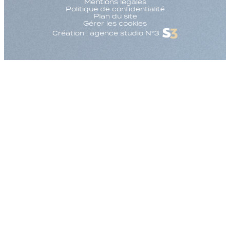
Mentions légales
Politique de confidentialité
Plan du site
Gérer les cookies
Création : agence studio N°3
Augmenter la taille
Diminuer la taille d
Augmenter l'espac
Diminuer l'espacem
Augmenter la haute
Diminuer la hauteur