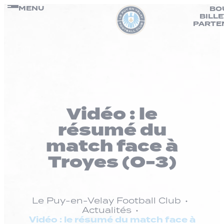
Panneau de gestion des cookies
Passer
MENU
BO
BILL
au
PARTE
contenu
Vidéo : le
résumé du
match face à
Troyes (0-3)
Le Puy-en-Velay Football Club
Actualités
Vidéo : le résumé du match face à