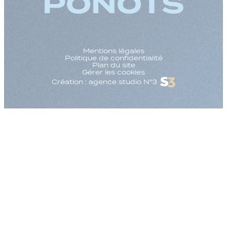
PONOTS
Mentions légales
Politique de confidentialité
Plan du site
Gérer les cookies
Création : agence studio N°3
Augmenter la taille
Diminuer la taille d
Augmenter l'espac
Diminuer l'espacem
Augmenter la haute