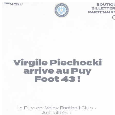
Panneau de gestion des cookies
Passer
MENU
BOUTIQ
BILLETTER
au
PARTENAIR
contenu
Virgile Piechocki
arrive au Puy
Foot 43 !
Le Puy-en-Velay Football Club
Actualités