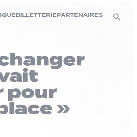
IQUE
BILLETTERIE
PARTENAIRES
a changer
vait
r pour
place »