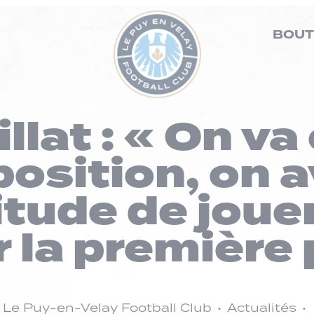
BOUT
llat : « On v
position, on a
itude de joue
 la première 
Le Puy-en-Velay Football Club
Actualités